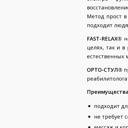
восстановлен
Метод прост в
подходит людя
FAST-RELAX®
на
целях, так и 
естественных 
ОРТО-СТУЛ®
п
реабилитолога
Преимущества
подходит дл
не требует 
массаж и ко