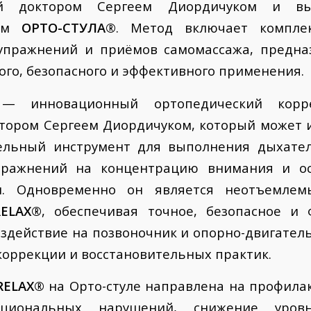
ый доктором Сергеем Диордичуком и в
ием
ОРТО-СТУЛА®
. Метод включает компле
упражнений и приёмов самомассажа, предна
ого, безопасного и эффективного применения.
 инновационный ортопедический корре
тором Сергеем Диордичуком, который может 
тельный инструмент для выполнения дыхател
пражнений на концентрацию внимания и ос
и. Одновременно он является неотъемле
RELAX®
, обеспечивая точное, безопасное и 
здействие на позвоночник и опорно-двигател
коррекции и восстановительных практик.
RELAX®
на Орто-стуле направлена на профила
кциональных нарушений, снижение уровн