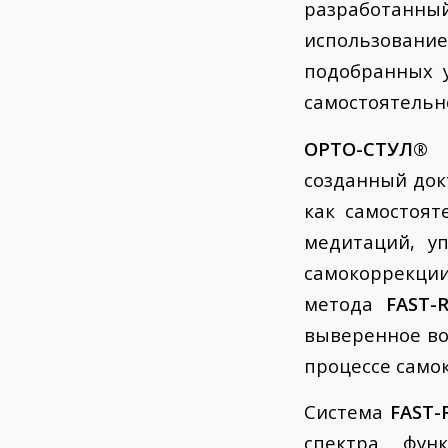
разработанн
использован
подобранных 
самостоятельн
ОРТО-СТУЛ®
—
созданный док
как самостоя
медитаций, у
самокоррекци
метода
FAST-
выверенное во
процессе само
Система
FAST-
спектра фун