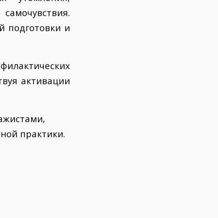
самочувствия.
й подготовки и
офилактических
твуя активации
ажистами,
ной практики.