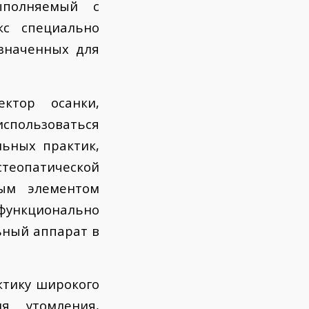
ыполняемый с
кс специально
значенных для
ктор осанки,
использоваться
ьных практик,
теопатической
мым элементом
функционально
ьный аппарат в
ктику широкого
я утомления,